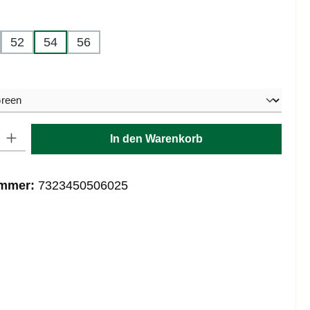
hlen
52
54
56
hlen
: Gib den gewünschten Wert ein oder benutze die Schaltflächen um die
In den Warenkorb
ummer:
7323450506025