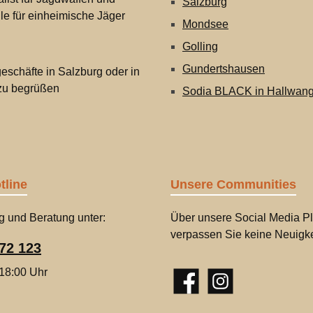
Salzburg
lle für einheimische Jäger
Mondsee
Golling
Gundertshausen
eschäfte in Salzburg oder in
 zu begrüßen
Sodia BLACK in Hallwan
tline
Unsere Communities
g und Beratung unter:
Über unsere Social Media Pl
verpassen Sie keine Neuigke
72 123
 18:00 Uhr
Facebook
Instagram