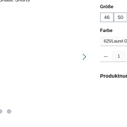
auswä
Größe
46
50
auswä
Farbe
Produkt Anzahl
Produktn