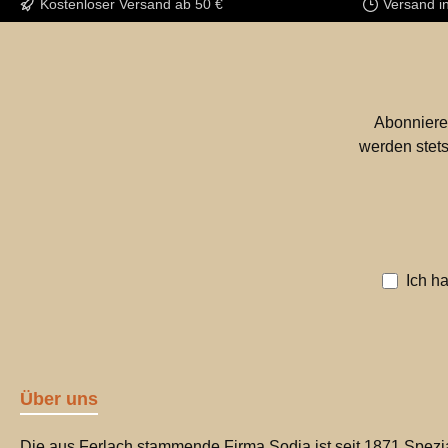
Kostenloser Versand ab 50 €
Versand i
Abonniere
werden stets
Ich h
Über uns
Die aus Ferlach stammende Firma Sodia ist seit 1871 Spezia