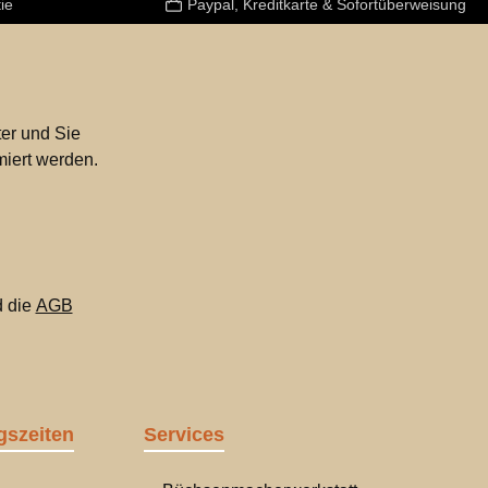
ie
Paypal, Kreditkarte & Sofortüberweisung
er und Sie
miert werden.
 die
AGB
gszeiten
Services