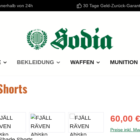
nnerhalb von 24h
30 Tage Geld-Zurück-Garant
E
BEKLEIDUNG
WAFFEN
MUNITION
Shorts
Verkaufspre
60,00 
Preise inkl. M