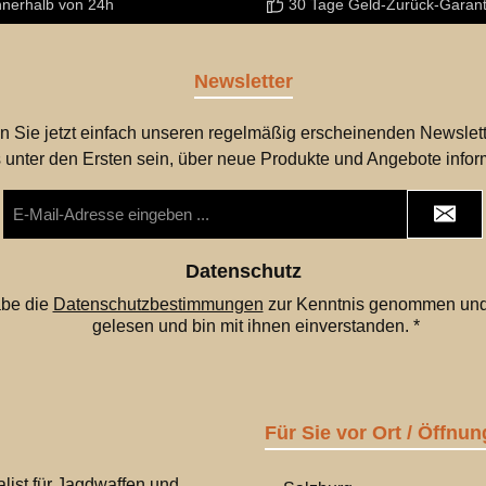
nnerhalb von 24h
30 Tage Geld-Zurück-Garant
Newsletter
n Sie jetzt einfach unseren regelmäßig erscheinenden Newslett
 unter den Ersten sein, über neue Produkte und Angebote infor
E-
Mail-
Adresse
*
Datenschutz
abe die
Datenschutzbestimmungen
zur Kenntnis genommen und
gelesen und bin mit ihnen einverstanden.
*
Für Sie vor Ort / Öffnun
list für Jagdwaffen und