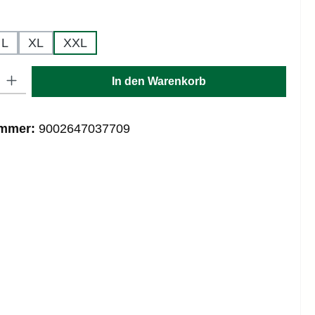
hlen
L
XL
XXL
: Gib den gewünschten Wert ein oder benutze die Schaltflächen um die
In den Warenkorb
ummer:
9002647037709