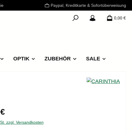
ie
Paypal, Kreditkarte & Sofortüberweisung
0,00 €
OPTIK
ZUBEHÖR
SALE
reis:
 €
wSt. zzgl. Versandkosten