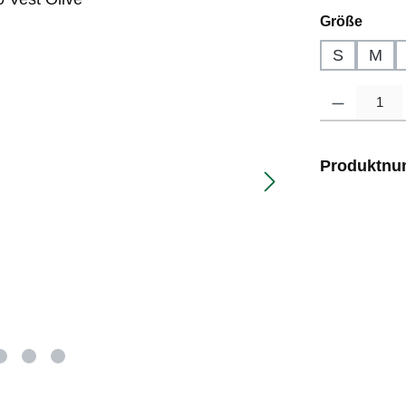
auswä
Größe
S
M
Produkt Anzahl
Produktn