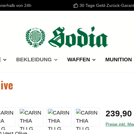
nnerhalb von 24h
30 Tage Geld-Zurück-Garant
E
BEKLEIDUNG
WAFFEN
MUNITION
ive
Regulärer P
239,90
Preise inkl. M