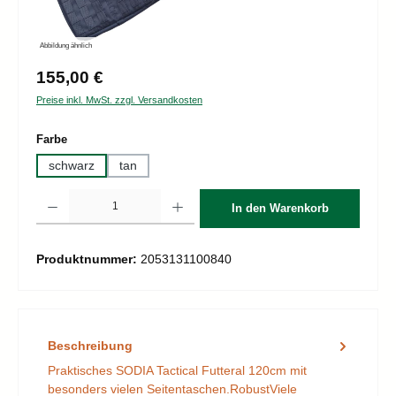
Abbildung ähnlich
Regulärer Preis:
155,00 €
Preise inkl. MwSt. zzgl. Versandkosten
auswählen
Farbe
schwarz
tan
Produkt Anzahl: Gib den gewünschten Wert ein oder benutze die Schaltflächen um d
In den Warenkorb
Produktnummer:
2053131100840
Beschreibung
Praktisches SODIA Tactical Futteral 120cm mit
besonders vielen Seitentaschen.RobustViele