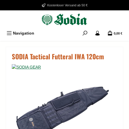
Zum Hauptinhalt springen
Kostenloser Versand ab 50 €
Navigation
0,00 €
SODIA Tactical Futteral IWA 120cm
Bildergalerie überspringen