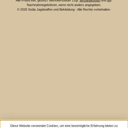
Alle Preise inkl. gesetzl. Mehrwertsteuer zzgl.
Versandkosten
und ggf.
Nachnahmegebühren, wenn nicht anders angegeben.
© 2026 Sodia Jagdwaffen und Bekleidung - Alle Rechte vorbehalten.
Diese Website verwendet Cookies, um eine bestmögliche Erfahrung bieten zu