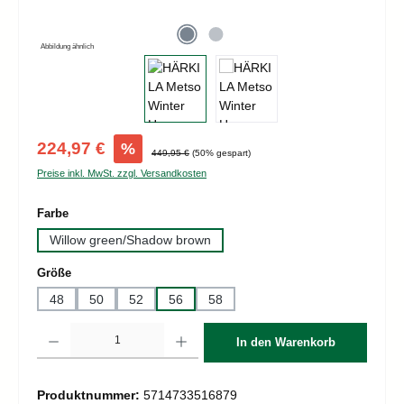
Abbildung ähnlich
Verkaufspreis:
224,97 €
%
Regulärer Preis:
449,95 €
(50% gespart)
Preise inkl. MwSt. zzgl. Versandkosten
auswählen
Farbe
Willow green/Shadow brown
auswählen
Größe
48
50
52
56
58
Produkt Anzahl: Gib den gewünschten Wert ein oder benutze die Schaltflächen um d
In den Warenkorb
Produktnummer:
5714733516879