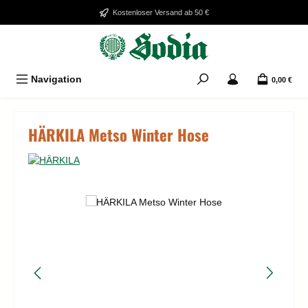
Zum Hauptinhalt springen
Kostenloser Versand ab 50 €
Navigation
0,00 €
HÄRKILA Metso Winter Hose
Bildergalerie überspringen